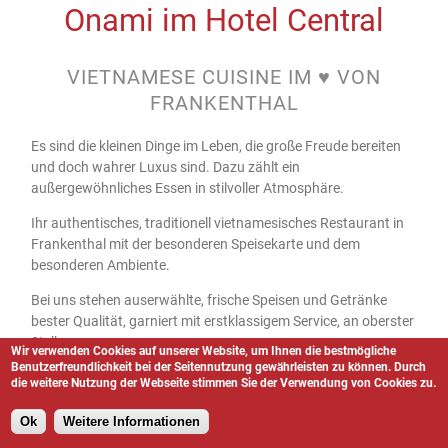
Onami im Hotel Central
VIETNAMESE CUISINE IM ♥ VON
FRANKENTHAL
Es sind die kleinen Dinge im Leben, die große Freude bereiten
und doch wahrer Luxus sind. Dazu zählt ein
außergewöhnliches Essen in stilvoller Atmosphäre.
Ihr authentisches, traditionell vietnamesisches Restaurant in
Frankenthal mit der besonderen Speisekarte und dem
besonderen Ambiente.
Bei uns stehen auserwählte, frische Speisen und Getränke
bester Qualität, garniert mit erstklassigem Service, an oberster
Stelle
Wir verwenden Cookies auf unserer Website, um Ihnen die bestmögliche
Benutzerfreundlichkeit bei der Seitennutzung gewährleisten zu können. Durch
Telefonnummer: +49 (0) 6233 3035506
die weitere Nutzung der Webseite stimmen Sie der Verwendung von Cookies zu.
Mehr Informationen unter:
https://www.onami-
Ok
Weitere Informationen
frankenthal.de/